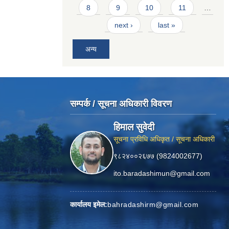
8
9
10
11
…
next ›
last »
अन्य
सम्पर्क / सूचना अधिकारी विवरण
हिमाल सुवेदी
सूचना प्रविधि अधिकृत / सूचना अधिकारी
९८२४००२६७७ (9824002677)
ito.baradashimun@gmail.com
कार्यालय इमेल:
bahradashirm@gmail.com