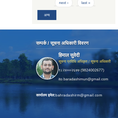
next ›
last »
अन्य
सम्पर्क / सूचना अधिकारी विवरण
हिमाल सुवेदी
सूचना प्रविधि अधिकृत / सूचना अधिकारी
९८२४००२६७७ (9824002677)
ito.baradashimun@gmail.com
कार्यालय इमेल:
bahradashirm@gmail.com