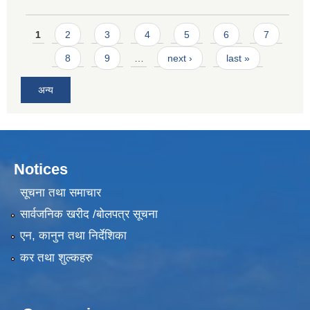
Pages
1
2
3
4
5
6
7
8
9
…
next ›
last »
अन्य
Notices
सूचना तथा समाचार
सार्वजनिक खरीद /बोलपत्र सूचना
एन, कानुन तथा निर्देशिका
कर तथा शुल्कहरु