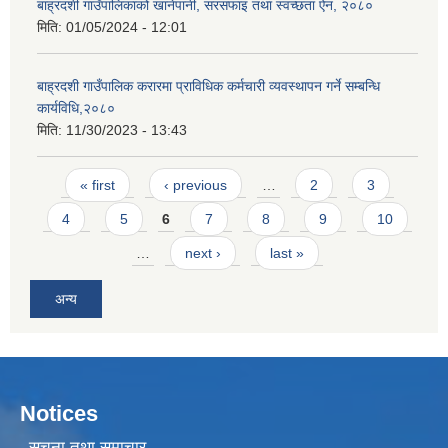
बाह्रदशी गाउँपालिकाको खानेपानी, सरसफाइ तथा स्वच्छता ऐन, २०८०
मिति:
01/05/2024 - 12:01
बाह्रदशी गाउँपालिक करारमा प्राविधिक कर्मचारी व्यवस्थापन गर्ने सम्बन्धि
कार्यविधि,२०८०
मिति:
11/30/2023 - 13:43
Pages
« first
‹ previous
…
2
3
4
5
6
7
8
9
10
…
next ›
last »
अन्य
Notices
सूचना तथा समाचार