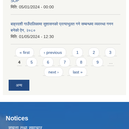
SOP
मिति:
05/01/2024 - 00:00
बाह्रदशी गाउँपालिकामा सुशासनको प्रत्याभूलत गने सम्बन्धमा व्यवस्था गनन
बनेको ऐन, २०८०
मिति:
01/05/2024 - 12:30
Pages
« first
‹ previous
1
2
3
4
5
6
7
8
9
…
next ›
last »
अन्य
Notices
सूचना तथा समाचार