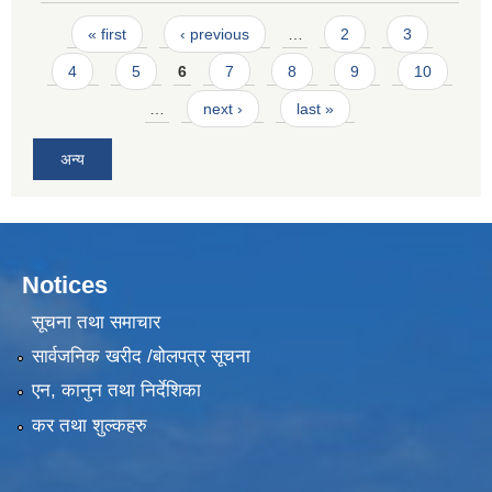
Pages
« first
‹ previous
…
2
3
4
5
6
7
8
9
10
…
next ›
last »
अन्य
Notices
सूचना तथा समाचार
सार्वजनिक खरीद /बोलपत्र सूचना
एन, कानुन तथा निर्देशिका
कर तथा शुल्कहरु