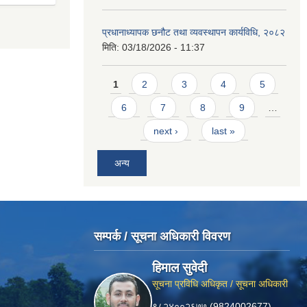
प्रधानाध्यापक छनौट तथा व्यवस्थापन कार्यविधि, २०८२
मिति:
03/18/2026 - 11:37
Pages
1
2
3
4
5
6
7
8
9
…
next ›
last »
अन्य
सम्पर्क / सूचना अधिकारी विवरण
हिमाल सुवेदी
सूचना प्रविधि अधिकृत / सूचना अधिकारी
९८२४००२६७७ (9824002677)