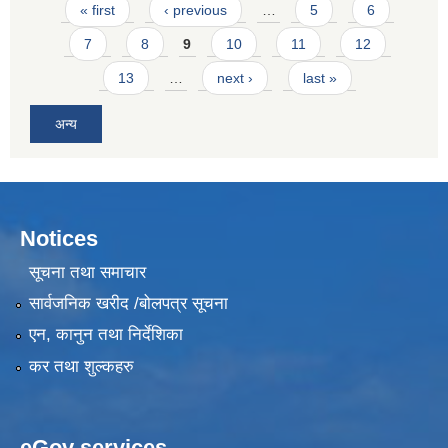
Pages
« first
‹ previous
…
5
6
7
8
9
10
11
12
13
…
next ›
last »
अन्य
Notices
सूचना तथा समाचार
सार्वजनिक खरीद /बोलपत्र सूचना
एन, कानुन तथा निर्देशिका
कर तथा शुल्कहरु
eGov services