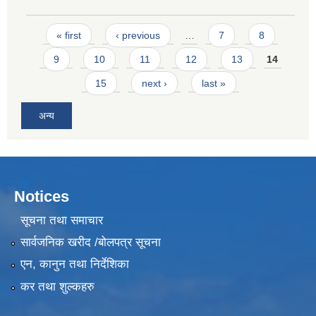
Pages
« first
‹ previous
…
7
8
9
10
11
12
13
14
15
next ›
last »
अन्य
Notices
सूचना तथा समाचार
सार्वजनिक खरीद /बोलपत्र सूचना
एन, कानुन तथा निर्देशिका
कर तथा शुल्कहरु