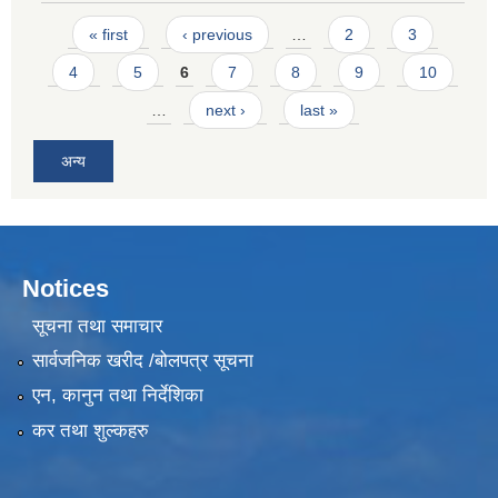
Pages
« first
‹ previous
…
2
3
4
5
6
7
8
9
10
…
next ›
last »
अन्य
Notices
सूचना तथा समाचार
सार्वजनिक खरीद /बोलपत्र सूचना
एन, कानुन तथा निर्देशिका
कर तथा शुल्कहरु