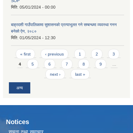
SOP
मिति:
05/01/2024 - 00:00
बाह्रदशी गाउँपालिकामा सुशासनको प्रत्याभूलत गने सम्बन्धमा व्यवस्था गनन
बनेको ऐन, २०८०
मिति:
01/05/2024 - 12:30
Pages
« first
‹ previous
1
2
3
4
5
6
7
8
9
…
next ›
last »
अन्य
Notices
सूचना तथा समाचार