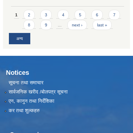
Pages
1
2
3
4
5
6
7
8
9
…
next ›
last »
अन्य
Notices
सूचना तथा समाचार
सार्वजनिक खरीद /बोलपत्र सूचना
एन, कानुन तथा निर्देशिका
कर तथा शुल्कहरु