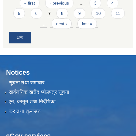
Pages
« first
‹ previous
…
3
4
5
6
7
8
9
10
11
…
next ›
last »
अन्य
Notices
सूचना तथा समाचार
सार्वजनिक खरीद /बोलपत्र सूचना
एन, कानुन तथा निर्देशिका
कर तथा शुल्कहरु
eGov services