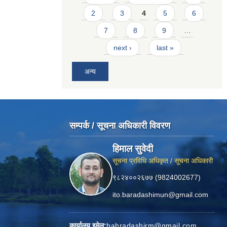
2
3
4
5
6
7
8
9
…
next ›
last »
अन्य
सम्पर्क / सूचना अधिकारी विवरण
हिमाल सुवेदी
सूचना प्रविधि अधिकृत / सूचना अधिकारी
९८२४००२६७७ (9824002677)
ito.baradashimun@gmail.com
कार्यालय इमेल:
bahradashirm@gmail.com