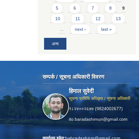
5
6
7
8
9
10
11
12
13
…
next ›
last »
अन्य
सम्पर्क / सूचना अधिकारी विवरण
हिमाल सुवेदी
सूचना प्रविधि अधिकृत / सूचना अधिकारी
९८२४००२६७७ (9824002677)
ito.baradashimun@gmail.com
कार्यालय इमेल:
bahradashirm@gmail.com