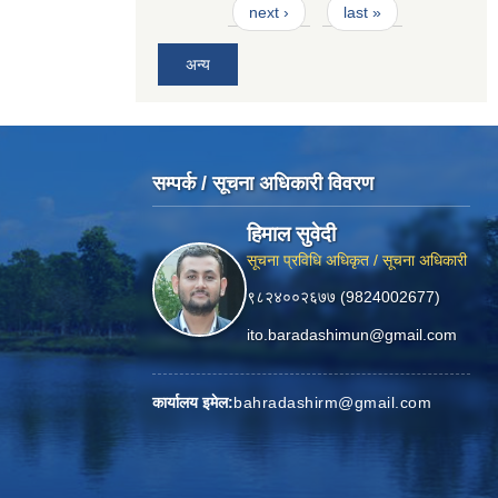
next ›
last »
अन्य
सम्पर्क / सूचना अधिकारी विवरण
हिमाल सुवेदी
सूचना प्रविधि अधिकृत / सूचना अधिकारी
९८२४००२६७७ (9824002677)
ito.baradashimun@gmail.com
कार्यालय इमेल:
bahradashirm@gmail.com