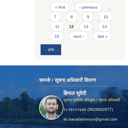
Pages
« first
‹ previous
…
7
8
9
10
11
12
13
14
15
next ›
last »
अन्य
सम्पर्क / सूचना अधिकारी विवरण
हिमाल सुवेदी
सूचना प्रविधि अधिकृत / सूचना अधिकारी
९८२४००२६७७ (9824002677)
ito.baradashimun@gmail.com