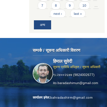
7
8
9
10
…
next ›
last »
अन्य
सम्पर्क / सूचना अधिकारी विवरण
हिमाल सुवेदी
सूचना प्रविधि अधिकृत / सूचना अधिकारी
९८२४००२६७७ (9824002677)
ito.baradashimun@gmail.com
कार्यालय इमेल:
bahradashirm@gmail.com