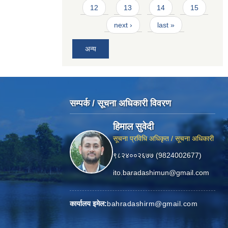
12
13
14
15
next ›
last »
अन्य
सम्पर्क / सूचना अधिकारी विवरण
हिमाल सुवेदी
सूचना प्रविधि अधिकृत / सूचना अधिकारी
९८२४००२६७७ (9824002677)
ito.baradashimun@gmail.com
कार्यालय इमेल:
bahradashirm@gmail.com