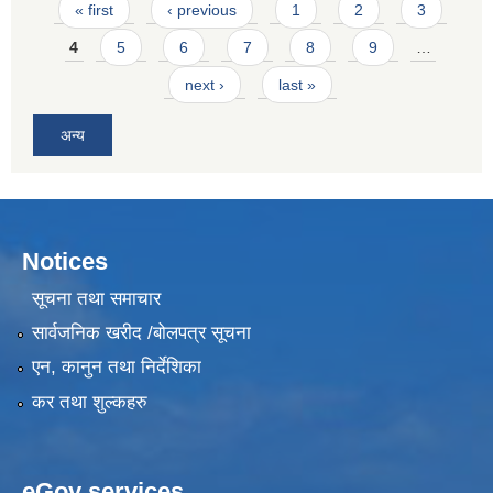
Pages
« first
‹ previous
1
2
3
4
5
6
7
8
9
…
next ›
last »
अन्य
Notices
सूचना तथा समाचार
सार्वजनिक खरीद /बोलपत्र सूचना
एन, कानुन तथा निर्देशिका
कर तथा शुल्कहरु
eGov services