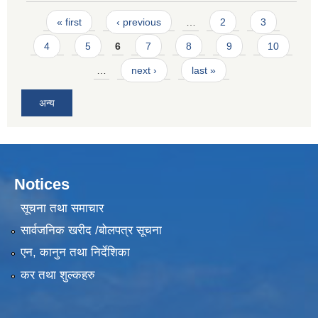
Pages
« first
‹ previous
…
2
3
4
5
6
7
8
9
10
…
next ›
last »
अन्य
Notices
सूचना तथा समाचार
सार्वजनिक खरीद /बोलपत्र सूचना
एन, कानुन तथा निर्देशिका
कर तथा शुल्कहरु