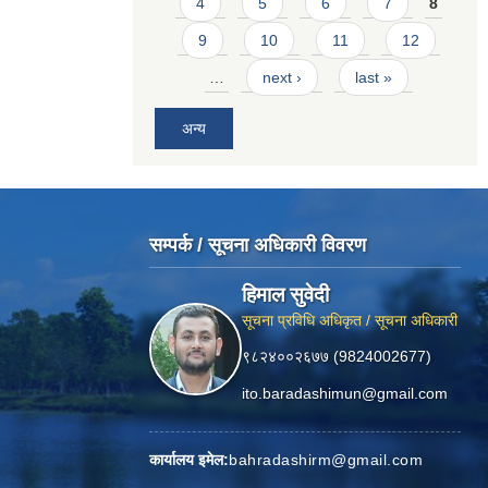
4
5
6
7
8
9
10
11
12
…
next ›
last »
अन्य
सम्पर्क / सूचना अधिकारी विवरण
हिमाल सुवेदी
सूचना प्रविधि अधिकृत / सूचना अधिकारी
९८२४००२६७७ (9824002677)
ito.baradashimun@gmail.com
कार्यालय इमेल:
bahradashirm@gmail.com