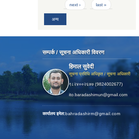
next ›
last »
अन्य
सम्पर्क / सूचना अधिकारी विवरण
हिमाल सुवेदी
सूचना प्रविधि अधिकृत / सूचना अधिकारी
९८२४००२६७७ (9824002677)
ito.baradashimun@gmail.com
कार्यालय इमेल:
bahradashirm@gmail.com