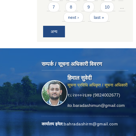
7
8
9
10
…
next ›
last »
अन्य
सम्पर्क / सूचना अधिकारी विवरण
हिमाल सुवेदी
सूचना प्रविधि अधिकृत / सूचना अधिकारी
९८२४००२६७७ (9824002677)
ito.baradashimun@gmail.com
कार्यालय इमेल:
bahradashirm@gmail.com