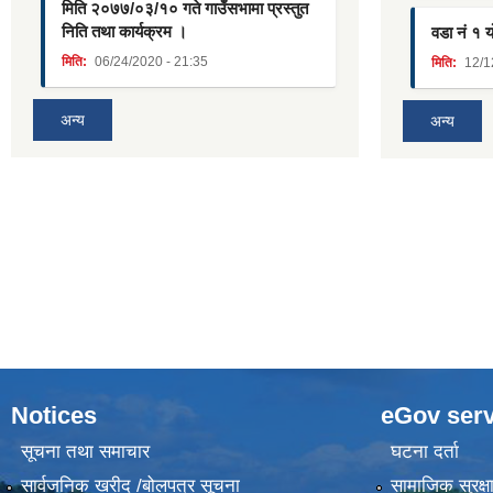
मिति २०७७/०३/१० गते गाउँसभामा प्रस्तुत
निति तथा कार्यक्रम ।
वडा नं १ 
मिति:
06/24/2020 - 21:35
मिति:
12/1
अन्य
अन्य
Notices
eGov serv
सूचना तथा समाचार
घटना दर्ता
सार्वजनिक खरीद /बोलपत्र सूचना
सामाजिक सुरक्ष