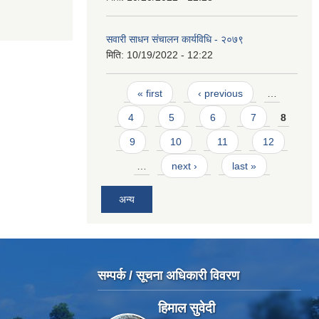
सवारी साधन संचालन कार्यविधि - २०७९
मिति:
10/19/2022 - 12:22
Pages
« first
‹ previous
…
4
5
6
7
8
9
10
11
12
…
next ›
last »
अन्य
सम्पर्क / सूचना अधिकारी विवरण
हिमाल सुवेदी