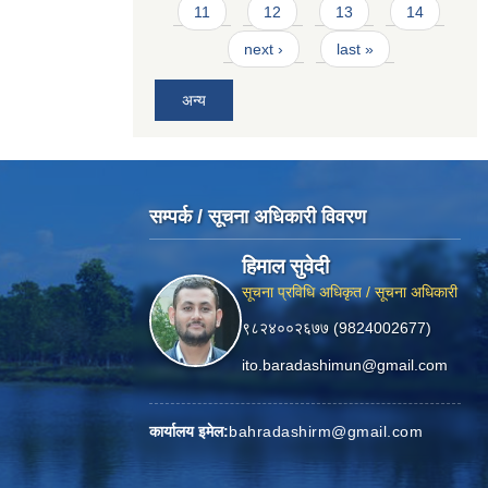
11
12
13
14
next ›
last »
अन्य
सम्पर्क / सूचना अधिकारी विवरण
हिमाल सुवेदी
सूचना प्रविधि अधिकृत / सूचना अधिकारी
९८२४००२६७७ (9824002677)
ito.baradashimun@gmail.com
कार्यालय इमेल:
bahradashirm@gmail.com