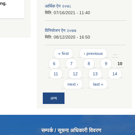
ing.
आर्थिक ऐन २०७८
मिति:
07/16/2021 - 11:40
विनियाेजन ऐन २०७७
मिति:
08/12/2020 - 16:50
Pages
« first
‹ previous
…
6
7
8
9
10
11
12
13
14
next ›
last »
अन्य
सम्पर्क / सूचना अधिकारी विवरण