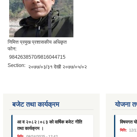
निमित्त प्रमुख प्रशासकीय अधिकृत
फोन:
9842638570/9816044715
Section:
२०७७/०३/३१ देखी २०७७/०५/०२
बजेट तथा कार्यक्रम
याेजना त
आ व २०८२।०८३ को वार्षिक बजेट नीति
विषयगत यो
तथा कार्यक्रम ।
मिति:
12/1
मिति:
08/24/2025 - 12:42