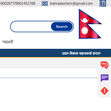
24002677/9801451788
bahradashirm@gmail.com
Search form
Search
ग्यालरी
उद्यम विकास सहजकर्ता करारमा पदपूर्ति गर्ने