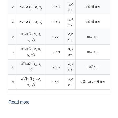
६,२
२
राजगढ (३, ४, ५)
१४.८१
दक्षिणी भाग
६४
६,७
३
राजगढ (६, ७, ८)
११.०३
दक्षिणी भाग
४२
चकचकी (१, ३,
४,४
४
८.२२
मध्य भाग
८, ९)
४८
चकचकी (४, ५,
७,३
५
१३.७७
मध्य भाग
६, ७)
०७
डाँगीबारी (६, ७,
५,३
६
१२.३३
उत्तरी भाग
८)
६०
डांगीवारी (१-४,
३,२
७
८.८७
सबैभन्दा उत्तरी भाग
५, ९)
७४
Read more
about बाह्रदशी गाउँपालिकाको परिचय