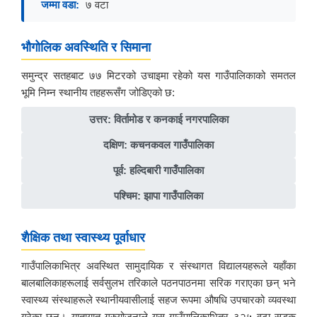
जम्मा वडा:
७ वटा
भौगोलिक अवस्थिति र सिमाना
समुन्द्र सतहबाट ७७ मिटरको उचाइमा रहेको यस गाउँपालिकाको समतल
भूमि निम्न स्थानीय तहहरूसँग जोडिएको छ:
उत्तर: विर्तामोड र कनकाई नगरपालिका
दक्षिण: कचनकवल गाउँपालिका
पूर्व: हल्दिबारी गाउँपालिका
पश्चिम: झापा गाउँपालिका
शैक्षिक तथा स्वास्थ्य पूर्वाधार
गाउँपालिकाभित्र अवस्थित सामुदायिक र संस्थागत विद्यालयहरूले यहाँका
बालबालिकाहरूलाई सर्वसुलभ तरिकाले पठनपाठनमा सरिक गराएका छन् भने
स्वास्थ्य संस्थाहरूले स्थानीयवासीलाई सहज रूपमा औषधि उपचारको व्यवस्था
गरेका छन्। यातायात गुरुयोजनाले यस गाउँपालिकाभित्र ३२५ वटा सडक