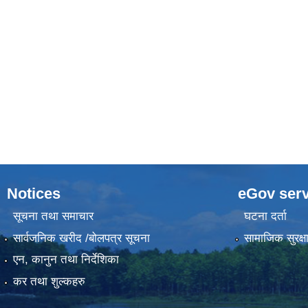
Notices
eGov serv
सूचना तथा समाचार
घटना दर्ता
सार्वजनिक खरीद /बोलपत्र सूचना
सामाजिक सुरक्ष
एन, कानुन तथा निर्देशिका
कर तथा शुल्कहरु