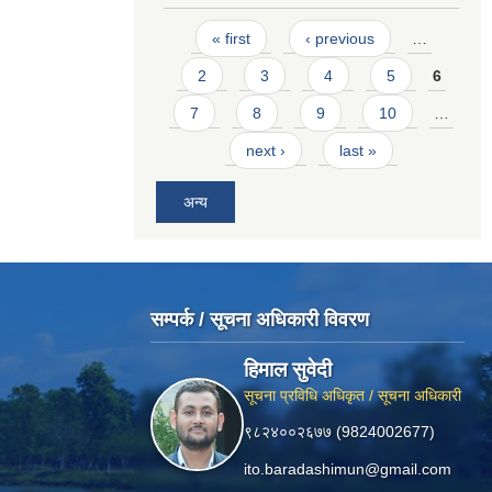
Pages
« first
‹ previous
…
2
3
4
5
6
7
8
9
10
…
next ›
last »
अन्य
सम्पर्क / सूचना अधिकारी विवरण
हिमाल सुवेदी
सूचना प्रविधि अधिकृत / सूचना अधिकारी
९८२४००२६७७ (9824002677)
ito.baradashimun@gmail.com