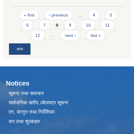
Pages
« first
‹ previous
…
4
5
6
7
8
9
10
11
12
…
next ›
last »
अन्य
Notices
सूचना तथा समाचार
सार्वजनिक खरीद /बोलपत्र सूचना
एन, कानुन तथा निर्देशिका
कर तथा शुल्कहरु