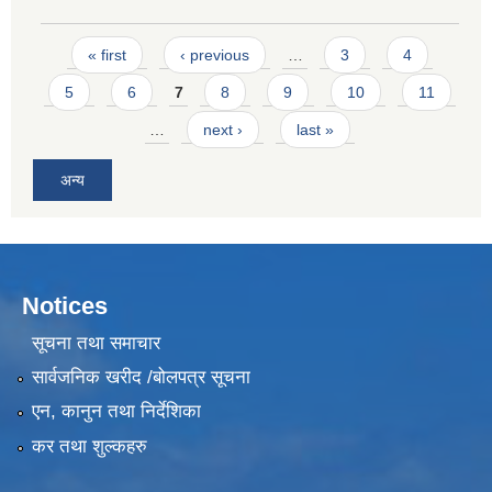
Pages
« first
‹ previous
…
3
4
5
6
7
8
9
10
11
…
next ›
last »
अन्य
Notices
सूचना तथा समाचार
सार्वजनिक खरीद /बोलपत्र सूचना
एन, कानुन तथा निर्देशिका
कर तथा शुल्कहरु